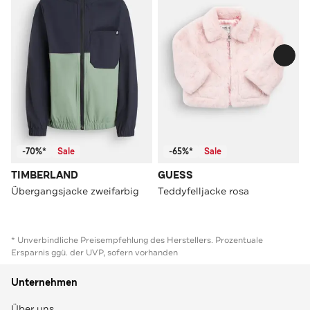
-70%*
Sale
-65%*
Sale
TIMBERLAND
GUESS
Übergangsjacke zweifarbig
Teddyfelljacke rosa
* Unverbindliche Preisempfehlung des Herstellers. Prozentuale
Ersparnis ggü. der UVP, sofern vorhanden
Unternehmen
Über uns