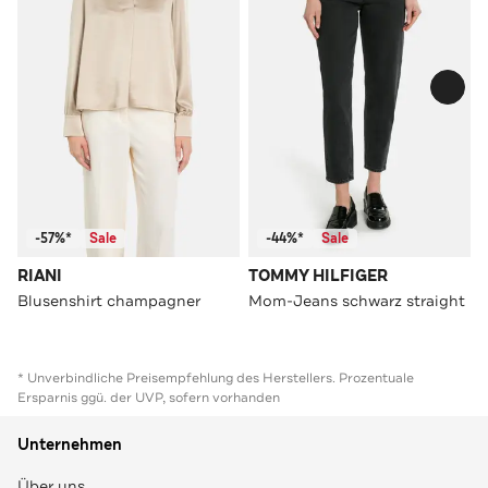
-57%*
Sale
-44%*
Sale
RIANI
TOMMY HILFIGER
Blusenshirt champagner
Mom-Jeans schwarz straight
* Unverbindliche Preisempfehlung des Herstellers. Prozentuale
Ersparnis ggü. der UVP, sofern vorhanden
Unternehmen
Über uns