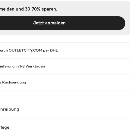
nmelden und 30-70% sparen.
Jetzt anmelden
durch
OUTLETCITY.COM
per DHL
Lieferung in 1-3 Werktagen
se Rücksendung
chreibung
flege