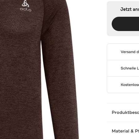
Jetzt a
Versand 
Schnelle 
Kostenlo
Produktbes
Material & P