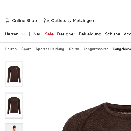
Online Shop
Outletcity Metzingen
Herren
Neu
Sale
Designer
Bekleidung
Schuhe
Acc
Abteilung ändern, ausgewählt:
Herren
Sport
Sportbekleidung
Shirts
Langarmshirts
Longsleev