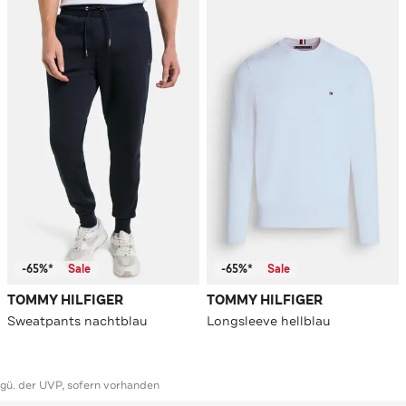
-65%*
Sale
-65%*
Sale
TOMMY HILFIGER
TOMMY HILFIGER
Sweatpants nachtblau
Longsleeve hellblau
ggü. der UVP, sofern vorhanden