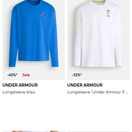
-40%*
Sale
-32%*
UNDER ARMOUR
UNDER ARMOUR
Longsleeve blau
Longsleeve 'Under Armour X Curry' weiß