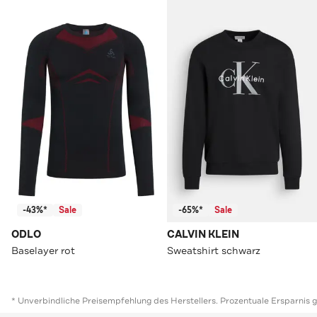
-43%*
Sale
-65%*
Sale
ODLO
CALVIN KLEIN
Baselayer rot
Sweatshirt schwarz
* Unverbindliche Preisempfehlung des Herstellers. Prozentuale Ersparnis 