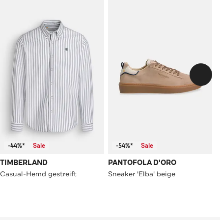
-44%*
Sale
-54%*
Sale
TIMBERLAND
PANTOFOLA D'ORO
Casual-Hemd gestreift
Sneaker 'Elba' beige