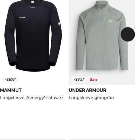
-36%*
-39%*
Sale
MAMMUT
UNDER ARMOUR
Longsleeve 'Aenergy' schwarz
Longsleeve graugrün