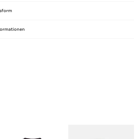
sform
formationen