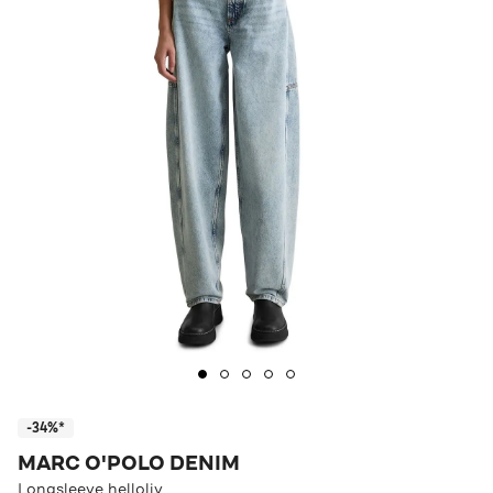
-34%*
MARC O'POLO DENIM
Longsleeve helloliv