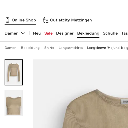
Online Shop
Outletcity Metzingen
Damen
Neu
Sale
Designer
Bekleidung
Schuhe
Ta
Abteilung ändern, ausgewählt:
Damen
Bekleidung
Shirts
Langarmshirts
Longsleeve 'Hejuno' bei