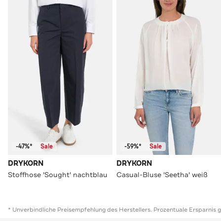
-47%*
Sale
-59%*
Sale
DRYKORN
DRYKORN
Stoffhose 'Sought' nachtblau
Casual-Bluse 'Seetha' weiß
* Unverbindliche Preisempfehlung des Herstellers. Prozentuale Ersparnis 