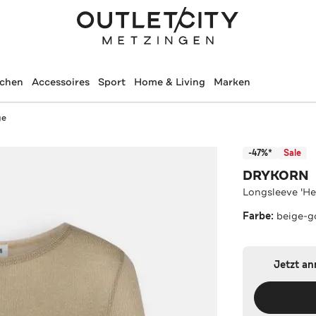
schen
Accessoires
Sport
Home & Living
Marken
ge
-47%*
Sale
DRYKORN
Longsleeve 'He
Farbe:
beige-g
Jetzt a