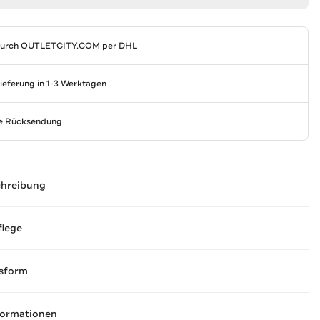
durch
OUTLETCITY.COM
per DHL
Lieferung in 1-3 Werktagen
se Rücksendung
chreibung
flege
sform
formationen