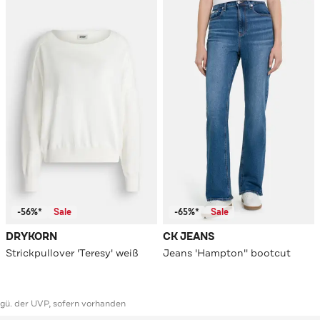
-56%*
Sale
-65%*
Sale
DRYKORN
CK JEANS
Strickpullover 'Teresy' weiß
Jeans 'Hampton'' bootcut
ggü. der UVP, sofern vorhanden