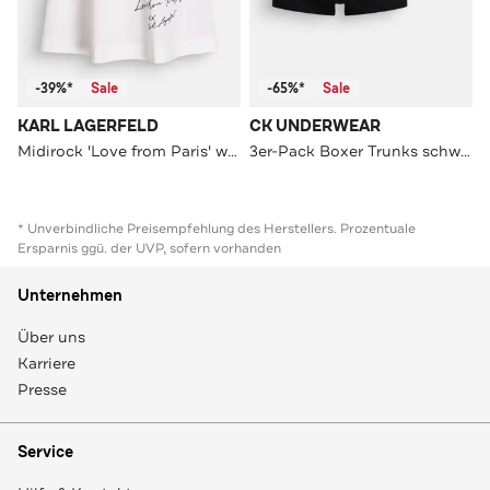
-39%*
Sale
-65%*
Sale
KARL LAGERFELD
CK UNDERWEAR
Midirock 'Love from Paris' weiß
3er-Pack Boxer Trunks schwarz
* Unverbindliche Preisempfehlung des Herstellers. Prozentuale
Ersparnis ggü. der UVP, sofern vorhanden
Unternehmen
Über uns
Karriere
Presse
Service