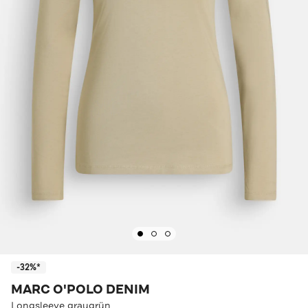
-32%*
MARC O'POLO DENIM
Longsleeve graugrün