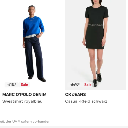
-41%*
Sale
-64%*
Sale
MARC O'POLO DENIM
CK JEANS
Sweatshirt royalblau
Casual-Kleid schwarz
ggü. der UVP, sofern vorhanden