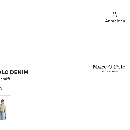
Anmelden
OLO DENIM
treift
iß