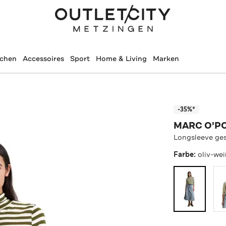
schen
Accessoires
Sport
Home & Living
Marken
-35%*
MARC O'P
Longsleeve ges
Farbe:
oliv-we