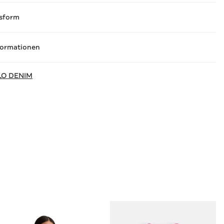
sform
formationen
LO DENIM