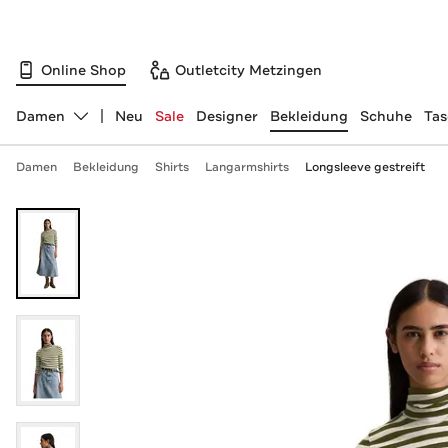
Online Shop
Outletcity Metzingen
Damen
Neu
Sale
Designer
Bekleidung
Schuhe
Ta
Abteilung ändern, ausgewählt:
Damen
Bekleidung
Shirts
Langarmshirts
Longsleeve gestreift