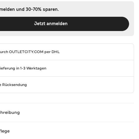
nmelden und 30-70% sparen.
Jetzt anmelden
durch
OUTLETCITY.COM
per DHL
Lieferung in 1-3 Werktagen
se Rücksendung
chreibung
flege