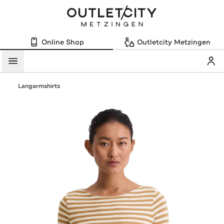
Online Shop
Outletcity Metzingen
Mein
Menü
Langarmshirts