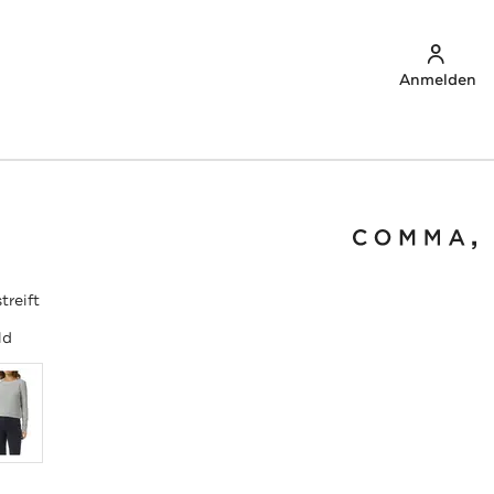
Anmelden
treift
ld