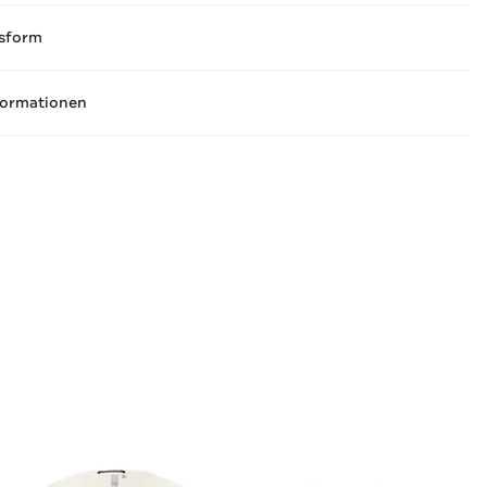
sform
formationen