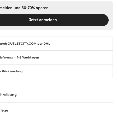
nmelden und 30-70% sparen.
Jetzt anmelden
durch
OUTLETCITY.COM
per DHL
Lieferung in 1-3 Werktagen
se Rücksendung
chreibung
flege