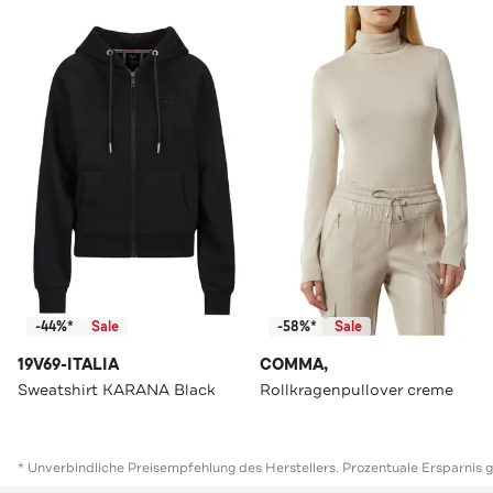
-44%*
Sale
-58%*
Sale
19V69-ITALIA
COMMA,
Sweatshirt KARANA Black
Rollkragenpullover creme
* Unverbindliche Preisempfehlung des Herstellers. Prozentuale Ersparnis 