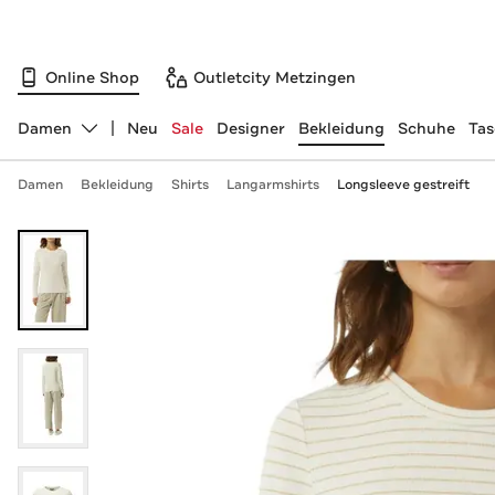
Online Shop
Outletcity Metzingen
Damen
Neu
Sale
Designer
Bekleidung
Schuhe
Ta
Abteilung ändern, ausgewählt:
Damen
Bekleidung
Shirts
Langarmshirts
Longsleeve gestreift