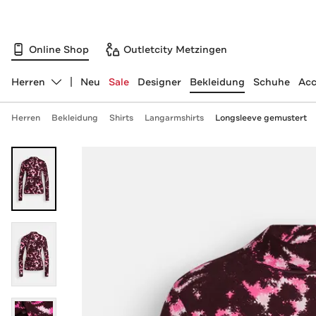
Online Shop
Outletcity Metzingen
Herren
Neu
Sale
Designer
Bekleidung
Schuhe
Acc
Abteilung ändern, ausgewählt:
Herren
Bekleidung
Shirts
Langarmshirts
Longsleeve gemustert