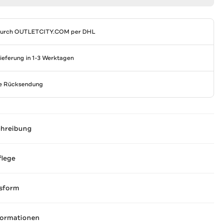
durch
OUTLETCITY.COM
per DHL
Lieferung in 1-3 Werktagen
se Rücksendung
chreibung
flege
sform
formationen