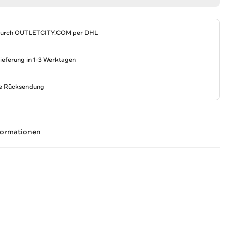
durch
OUTLETCITY.COM
per DHL
Lieferung in 1-3 Werktagen
se Rücksendung
formationen