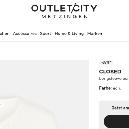
schen
Accessoires
Sport
Home & Living
Marken
-37%*
CLOSED
Longsleeve ec
Farbe:
ecru
Jetzt a