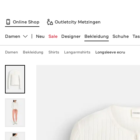
Online Shop
Outletcity Metzingen
Damen
Neu
Sale
Designer
Bekleidung
Schuhe
Ta
Abteilung ändern, ausgewählt:
Damen
Bekleidung
Shirts
Langarmshirts
Longsleeve ecru