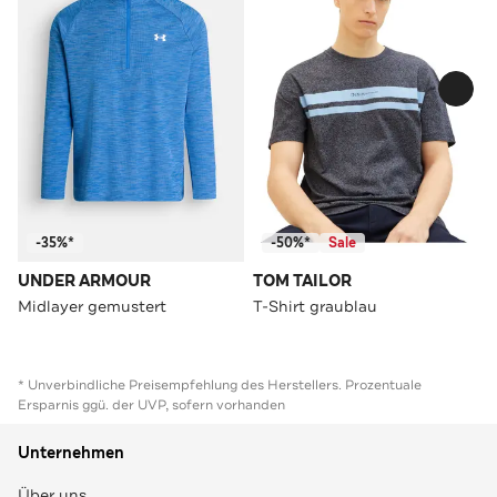
-35%*
-50%*
Sale
UNDER ARMOUR
TOM TAILOR
Midlayer gemustert
T-Shirt graublau
* Unverbindliche Preisempfehlung des Herstellers. Prozentuale
Ersparnis ggü. der UVP, sofern vorhanden
Unternehmen
Über uns