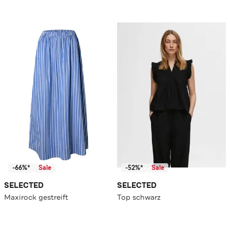
-66%*
Sale
-52%*
Sale
SELECTED
SELECTED
Maxirock gestreift
Top schwarz