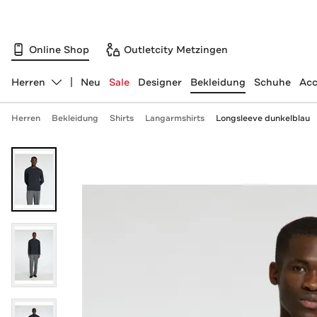
Online Shop
Outletcity Metzingen
Herren
Neu
Sale
Designer
Bekleidung
Schuhe
Acc
Abteilung ändern, ausgewählt:
Herren
Bekleidung
Shirts
Langarmshirts
Longsleeve dunkelblau