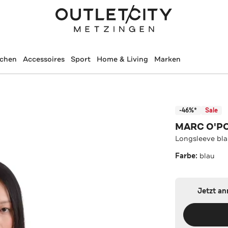
schen
Accessoires
Sport
Home & Living
Marken
-46%*
Sale
MARC O'P
Longsleeve bl
Farbe:
blau
Jetzt a