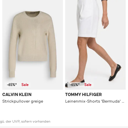
-65%*
Sale
-65%*
Sale
CALVIN KLEIN
TOMMY HILFIGER
Strickpullover greige
Leinenmix-Shorts 'Bermuda' weiß
ggü. der UVP, sofern vorhanden