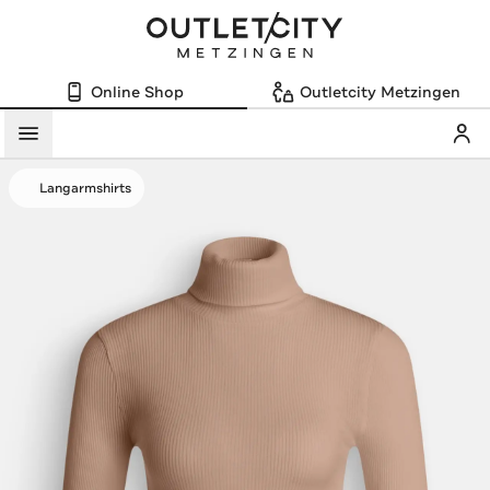
Online Shop
Outletcity Metzingen
Mein
Menü
Langarmshirts