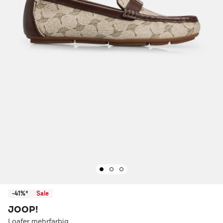
-41%*
Sale
JOOP!
Loafer mehrfarbig