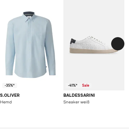
-35%*
-41%*
Sale
S.OLIVER
BALDESSARINI
Hemd
Sneaker weiß