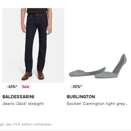
-43%*
Sale
-30%*
BALDESSARINI
BURLINGTON
Jeans 'Jack' straight
Socken Carrington light grey (3400)
ggü. der UVP, sofern vorhanden