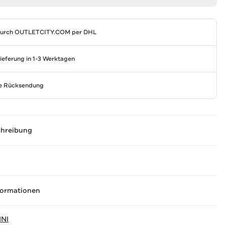
durch
OUTLETCITY.COM
per DHL
Lieferung in 1-3 Werktagen
se Rücksendung
chreibung
formationen
NI