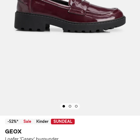
-52%*
Sale
Kinder
SUNDEAL
GEOX
Loafer 'Casey' burgunder