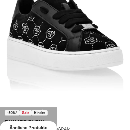
Ausverkauft
-60%*
Sale
Kinder
PHILIPP PLEIN
Ähnliche Produkte
Lo-Top Turnschuhe MONOGRAM