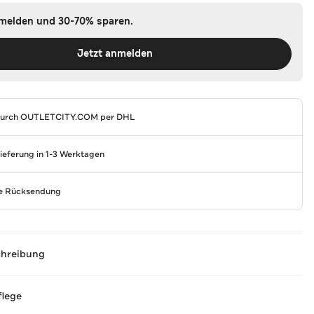
nmelden und 30-70% sparen.
Jetzt anmelden
durch
OUTLETCITY.COM
per DHL
Lieferung in 1-3 Werktagen
se Rücksendung
chreibung
flege