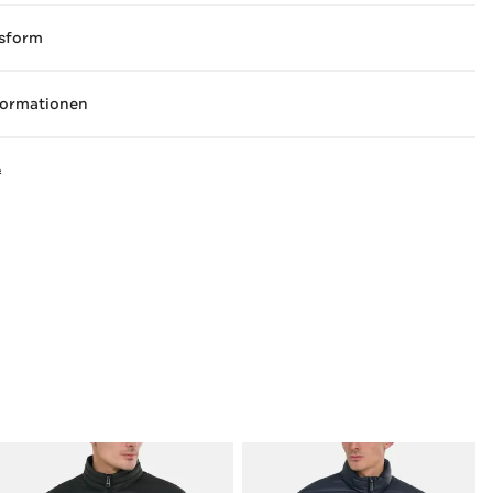
sform
formationen
A