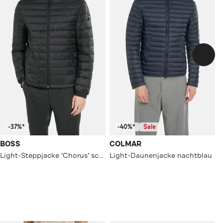
-37%*
-40%*
Sale
BOSS
COLMAR
Light-Steppjacke 'Chorus' schwarz
Light-Daunenjacke nachtblau