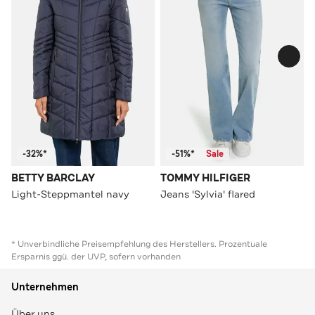
-32%*
-51%*
Sale
BETTY BARCLAY
TOMMY HILFIGER
Light-Steppmantel navy
Jeans 'Sylvia' flared
* Unverbindliche Preisempfehlung des Herstellers. Prozentuale
Ersparnis ggü. der UVP, sofern vorhanden
Unternehmen
Über uns