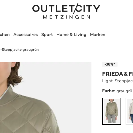
schen
Accessoires
Sport
Home & Living
Marken
t-Steppjacke graugrün
-38%*
FRIEDA & 
Light-Steppja
Farbe:
graugrü