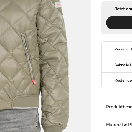
Jetzt a
Versand 
Schnelle 
Kostenlo
Produktbes
Material & P