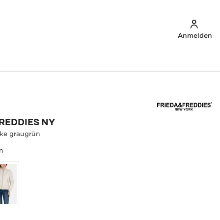
Anmelden
FREDDIES NY
cke graugrün
n