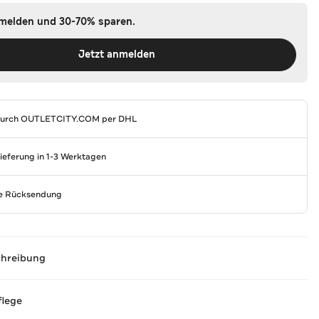
nmelden und 30-70% sparen.
Jetzt anmelden
durch
OUTLETCITY.COM
per DHL
Lieferung in 1-3 Werktagen
se Rücksendung
chreibung
flege