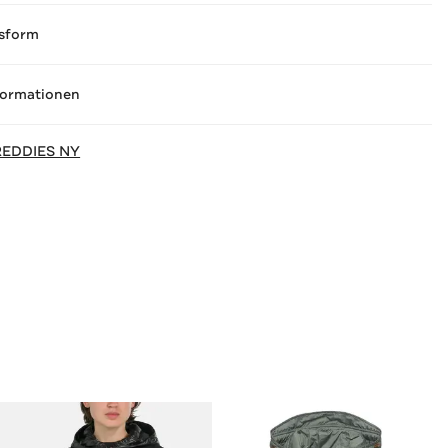
sform
formationen
REDDIES NY