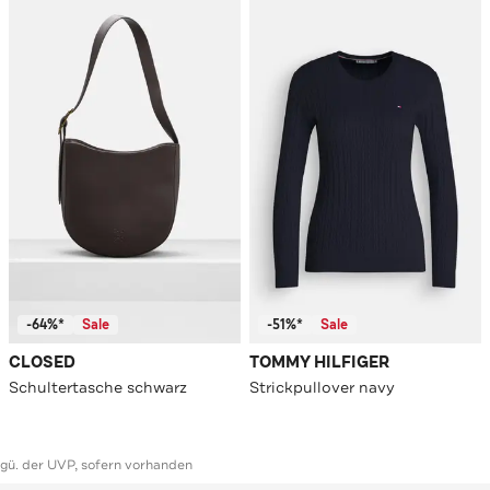
-64%*
Sale
-51%*
Sale
CLOSED
TOMMY HILFIGER
Schultertasche schwarz
Strickpullover navy
ggü. der UVP, sofern vorhanden