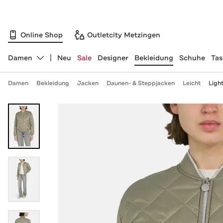
Online Shop
Outletcity Metzingen
Damen
Neu
Sale
Designer
Bekleidung
Schuhe
Ta
Abteilung ändern, ausgewählt:
Damen
Bekleidung
Jacken
Daunen- & Steppjacken
Leicht
Ligh