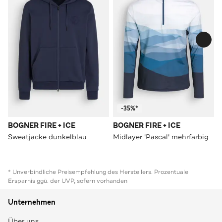
-35%*
BOGNER FIRE + ICE
BOGNER FIRE + ICE
Sweatjacke dunkelblau
Midlayer 'Pascal' mehrfarbig
* Unverbindliche Preisempfehlung des Herstellers. Prozentuale
Ersparnis ggü. der UVP, sofern vorhanden
Unternehmen
Über uns