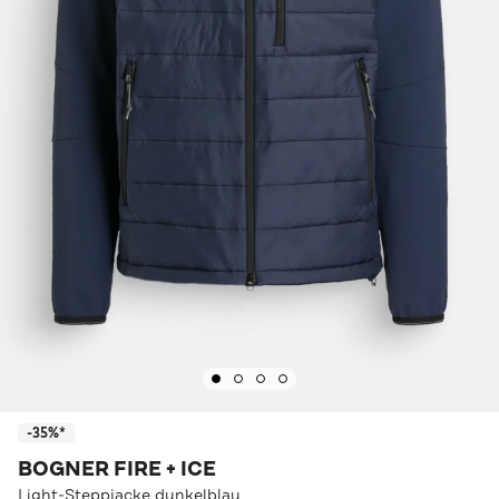
-35%*
BOGNER FIRE + ICE
Light-Steppjacke dunkelblau