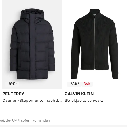
-38%*
-65%*
Sale
PEUTEREY
CALVIN KLEIN
Daunen-Steppmantel nachtblau
Strickjacke schwarz
ggü. der UVP, sofern vorhanden