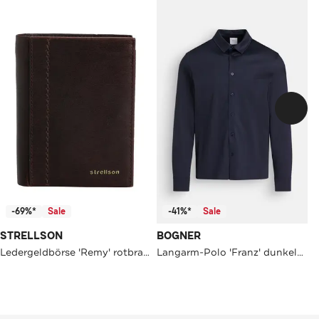
-69%*
Sale
-41%*
Sale
STRELLSON
BOGNER
Ledergeldbörse 'Remy' rotbraun
Langarm-Polo 'Franz' dunkelblau