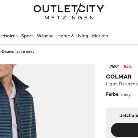
essoires
Sport
Wäsche
Home & Living
Marken
t-Daunenjacke navy
-74%*
Sale
COLMAR
Light-Daunenj
Farbe:
navy
Jetzt a