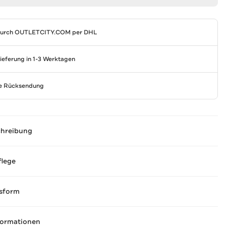
durch
OUTLETCITY.COM
per DHL
Lieferung in 1-3 Werktagen
se Rücksendung
chreibung
flege
sform
formationen