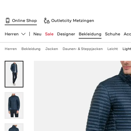
Online Shop
Outletcity Metzingen
Herren
Neu
Sale
Designer
Bekleidung
Schuhe
Acc
Abteilung ändern, ausgewählt:
Herren
Bekleidung
Jacken
Daunen- & Steppjacken
Leicht
Ligh