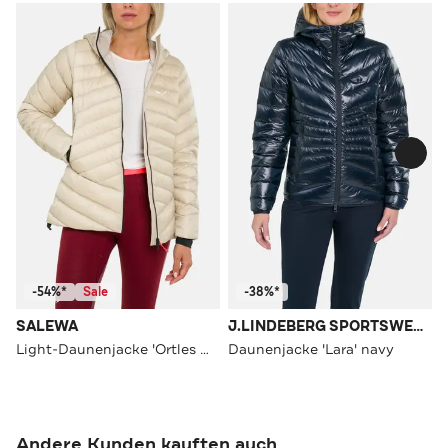
-54%*
Sale
-38%*
SALEWA
J.LINDEBERG SPORTSWEAR
Light-Daunenjacke 'Ortles Med' beige
Daunenjacke 'Lara' navy
Andere Kunden kauften auch