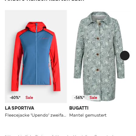
-60%*
Sale
-56%*
Sale
LA SPORTIVA
BUGATTI
Fleecejacke 'Upendo' zweifarbig
Mantel gemustert