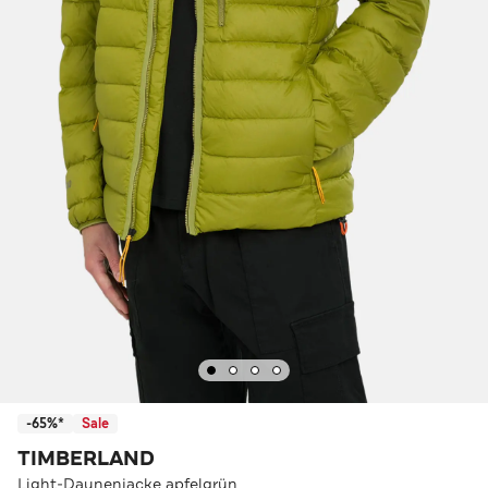
-65%*
Sale
TIMBERLAND
Light-Daunenjacke apfelgrün