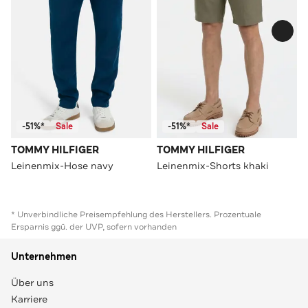
-51%*
Sale
-51%*
Sale
TOMMY HILFIGER
TOMMY HILFIGER
Leinenmix-Hose navy
Leinenmix-Shorts khaki
* Unverbindliche Preisempfehlung des Herstellers. Prozentuale
Ersparnis ggü. der UVP, sofern vorhanden
Unternehmen
Über uns
Karriere