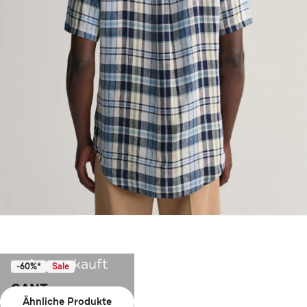
Ausverkauft
-60%*
Sale
GANT
Ähnliche Produkte
Leinenhemd Regular Fit