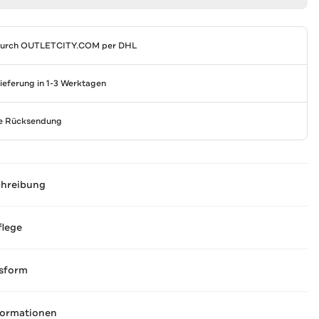
durch
OUTLETCITY.COM
per DHL
Lieferung in 1-3 Werktagen
se Rücksendung
chreibung
flege
sform
formationen