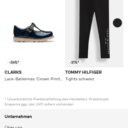
-34%*
-31%*
CLARKS
TOMMY HILFIGER
Lack-Ballerinas 'Crown Print' dunkelblau
Tights schwarz
* Unverbindliche Preisempfehlung des Herstellers. Prozentuale
Ersparnis ggü. der UVP, sofern vorhanden
Unternehmen
Über uns