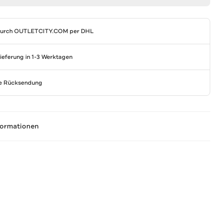
durch
OUTLETCITY.COM
per DHL
Lieferung in 1-3 Werktagen
se Rücksendung
formationen