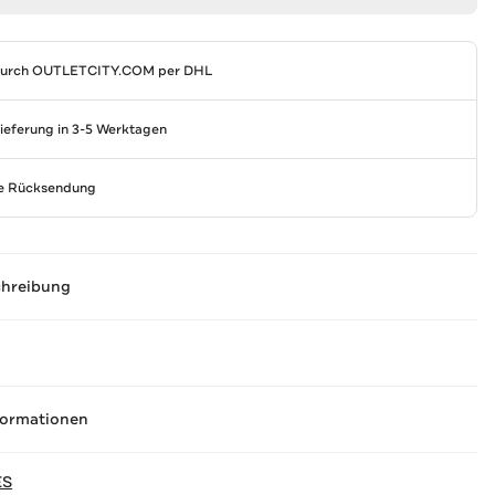
durch
OUTLETCITY.COM
per DHL
Lieferung in 3-5 Werktagen
se Rücksendung
chreibung
formationen
ES