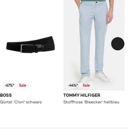
-67%*
Sale
-44%*
Sale
BOSS
TOMMY HILFIGER
Gürtel 'Clori' schwarz
Stoffhose 'Bleecker' hellblau