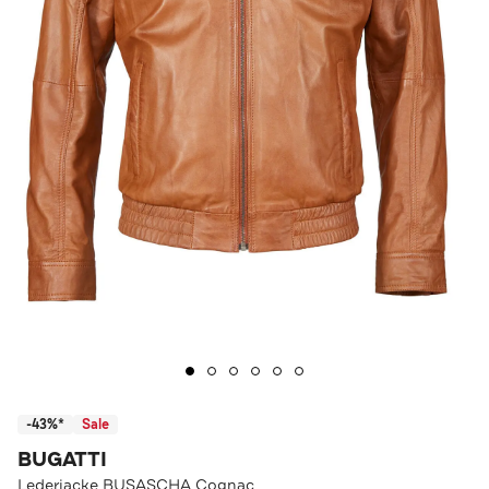
-43%*
Sale
BUGATTI
Lederjacke BUSASCHA Cognac