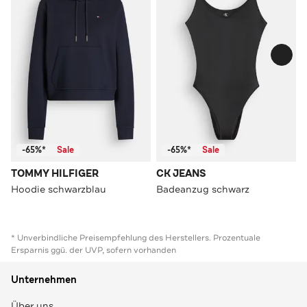
-65%*
Sale
-65%*
Sale
TOMMY HILFIGER
CK JEANS
Hoodie schwarzblau
Badeanzug schwarz
* Unverbindliche Preisempfehlung des Herstellers. Prozentuale
Ersparnis ggü. der UVP, sofern vorhanden
Unternehmen
Über uns