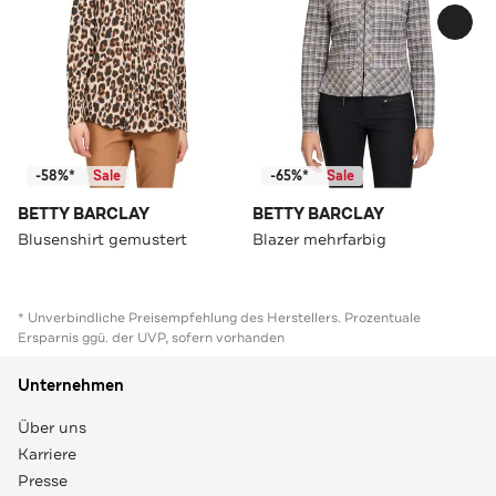
-58%*
Sale
-65%*
Sale
BETTY BARCLAY
BETTY BARCLAY
Blusenshirt gemustert
Blazer mehrfarbig
* Unverbindliche Preisempfehlung des Herstellers. Prozentuale
Ersparnis ggü. der UVP, sofern vorhanden
Unternehmen
Über uns
Karriere
Presse