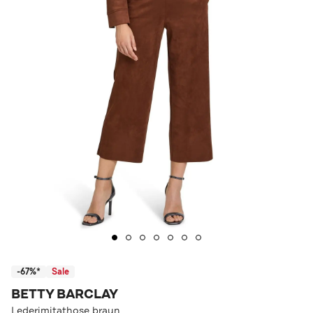
-67%*
Sale
BETTY BARCLAY
Lederimitathose braun