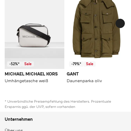
-52%*
Sale
-79%*
Sale
MICHAEL MICHAEL KORS
GANT
Umhängetasche weiß
Daunenparka oliv
* Unverbindliche Preisempfehlung des Herstellers. Prozentuale
Ersparnis ggü. der UVP, sofern vorhanden
Unternehmen
Über uns