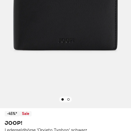
-45%*
Sale
JOOP!
Ledergeldbörse 'Orvieto Typhon' schwarz