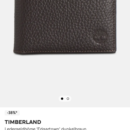
-38%*
TIMBERLAND
Ledergeldbörse 'Edgartown' dunkelbraun