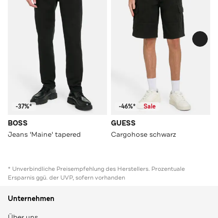
-37%*
-46%*
Sale
BOSS
GUESS
Jeans 'Maine' tapered
Cargohose schwarz
* Unverbindliche Preisempfehlung des Herstellers. Prozentuale
Ersparnis ggü. der UVP, sofern vorhanden
Unternehmen
Über uns