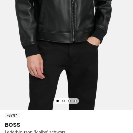
-37%*
BOSS
Lederblouson 'Malba' schwarz