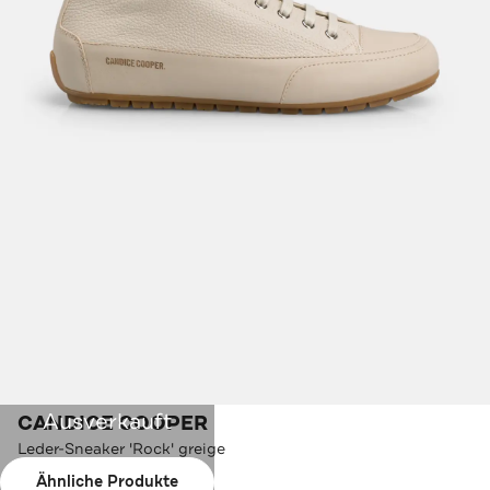
Ausverkauft
CANDICE COOPER
Leder-Sneaker 'Rock' greige
Ähnliche Produkte
Farbe:
greige