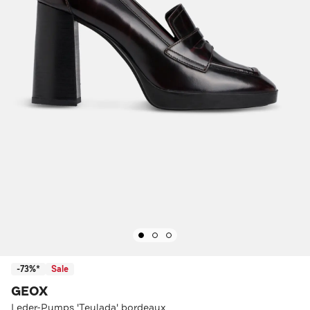
-73%*
Sale
GEOX
Leder-Pumps 'Teulada' bordeaux