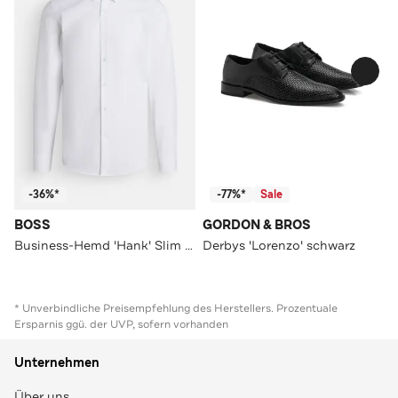
-36%*
-77%*
Sale
BOSS
GORDON & BROS
Business-Hemd 'Hank' Slim Fit
Derbys 'Lorenzo' schwarz
* Unverbindliche Preisempfehlung des Herstellers. Prozentuale
Ersparnis ggü. der UVP, sofern vorhanden
Unternehmen
Über uns