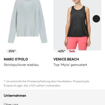
-35%*
-42%*
Sale
MARC O'POLO
VENICE BEACH
Strickpullover eisblau
Top 'Myla' gemustert
* Unverbindliche Preisempfehlung des Herstellers. Prozentuale
Ersparnis ggü. der UVP, sofern vorhanden
Unternehmen
Über uns