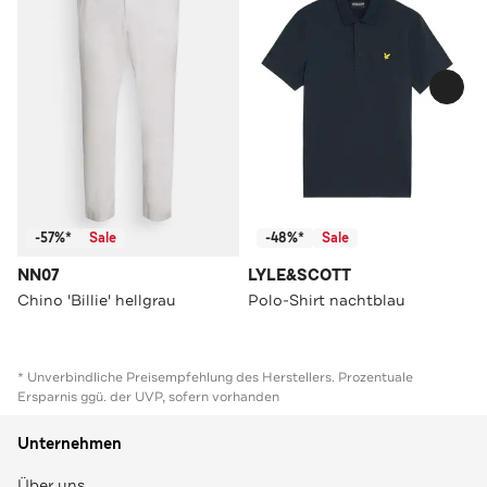
-57%*
Sale
-48%*
Sale
NN07
LYLE&SCOTT
Chino 'Billie' hellgrau
Polo-Shirt nachtblau
* Unverbindliche Preisempfehlung des Herstellers. Prozentuale
Ersparnis ggü. der UVP, sofern vorhanden
Unternehmen
Über uns