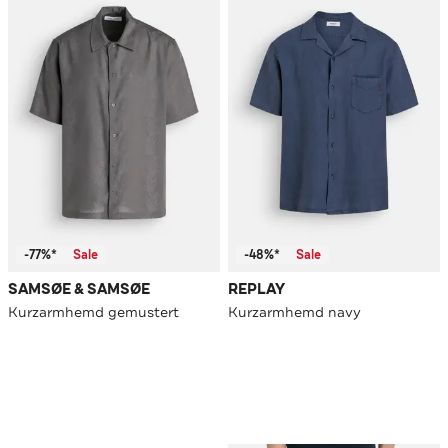
-77%*
Sale
-48%*
Sale
SAMSØE & SAMSØE
REPLAY
Kurzarmhemd gemustert
Kurzarmhemd navy