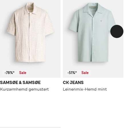
-78%*
Sale
-51%*
Sale
SAMSØE & SAMSØE
CK JEANS
Kurzarmhemd gemustert
Leinenmix-Hemd mint