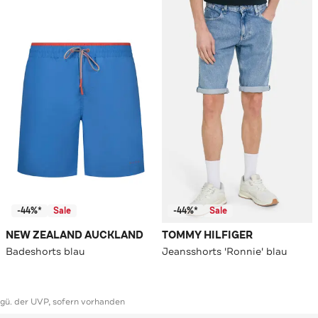
-44%*
Sale
-44%*
Sale
NEW ZEALAND AUCKLAND
TOMMY HILFIGER
Badeshorts blau
Jeansshorts 'Ronnie' blau
ggü. der UVP, sofern vorhanden