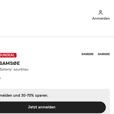
Anmelden
SUNDEAL
 SAMSØE
alarry' azurblau
u
nmelden und 30-70% sparen.
Jetzt anmelden