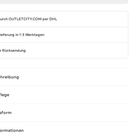
durch
OUTLETCITY.COM
per DHL
Lieferung in 1-3 Werktagen
se Rücksendung
chreibung
flege
sform
formationen