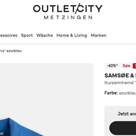
essoires
Sport
Wäsche
Home & Living
Marken
ry' azurblau
-60%*
Sale
SAMSØE &
Kurzarmhemd 'S
Farbe:
azurbla
Jetzt a