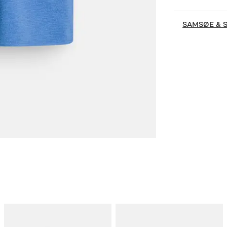
SAMSØE & 