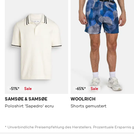
-51%*
Sale
-65%*
Sale
SAMSØE & SAMSØE
WOOLRICH
Poloshirt 'Sapedro' ecru
Shorts gemustert
* Unverbindliche Preisempfehlung des Herstellers. Prozentuale Ersparnis 