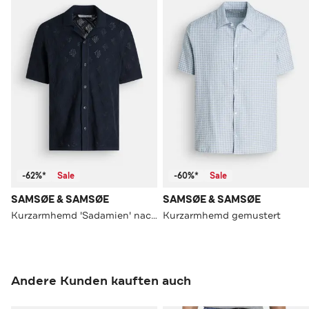
-62%*
Sale
-60%*
Sale
SAMSØE & SAMSØE
SAMSØE & SAMSØE
Kurzarmhemd 'Sadamien' nachtblau
Kurzarmhemd gemustert
Andere Kunden kauften auch