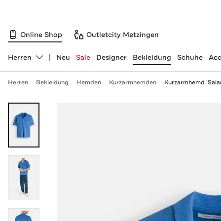
Online Shop
Outletcity Metzingen
Herren
Neu
Sale
Designer
Bekleidung
Schuhe
Acc
Abteilung ändern, ausgewählt:
Herren
Bekleidung
Hemden
Kurzarmhemden
Kurzarmhemd 'Salar