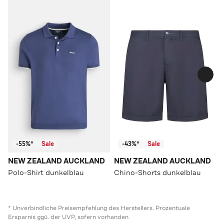
-55%*
Sale
-43%*
Sale
NEW ZEALAND AUCKLAND
NEW ZEALAND AUCKLAND
Polo-Shirt dunkelblau
Chino-Shorts dunkelblau
* Unverbindliche Preisempfehlung des Herstellers. Prozentuale
Ersparnis ggü. der UVP, sofern vorhanden