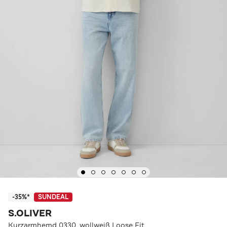
-35%*
SUNDEAL
S.OLIVER
Kurzarmhemd 0330_wollweiß Loose Fit