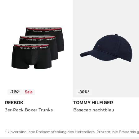
-71%*
Sale
-30%*
REEBOK
TOMMY HILFIGER
3er-Pack Boxer Trunks
Basecap nachtblau
* Unverbindliche Preisempfehlung des Herstellers. Prozentuale Ersparnis 