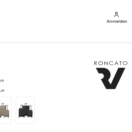
Anmelden
ue
lue