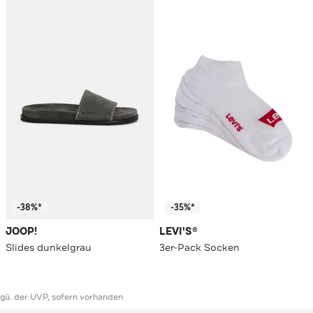
-38%*
-35%*
JOOP!
LEVI'S®
Slides dunkelgrau
3er-Pack Socken
ggü. der UVP, sofern vorhanden