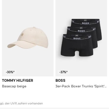
-30%*
-37%*
TOMMY HILFIGER
BOSS
Basecap beige
3er-Pack Boxer Trunks 'Spirit' schwarz
ggü. der UVP, sofern vorhanden